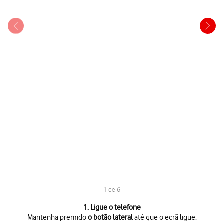
1 de 6
1 de 6
1. Ligue o telefone
Mantenha premido
o botão lateral
até que o ecrã ligue.