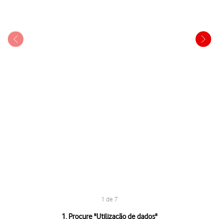
1 de 7
1 de 7
1. Procure "
Utilização de dados
"