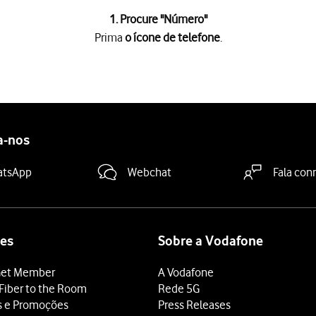
1. Procure "
Número
"
Prima
o ícone de telefone
.
e
.
das
.
a-nos
 para aceitar
.
atsApp
Webchat
Fala con
 terminar e voltar ao ecrã inicial.
es
Sobre a Vodafone
et Member
A Vodafone
Fiber to the Room
Rede 5G
s e Promoções
Press Releases