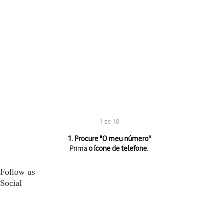
1 de 10
1 de 10
1. Procure "
O meu número
"
Prima
o ícone de telefone
.
Prima
o ícone de telefone
.
Prima
o ícone de menu
.
Follow us
Prima
Definições
.
Social
Prima
Contas de chamadas
.
Prima
Definições avançadas
.
Prima
Definições adicionais
.
Prima
O meu número
.