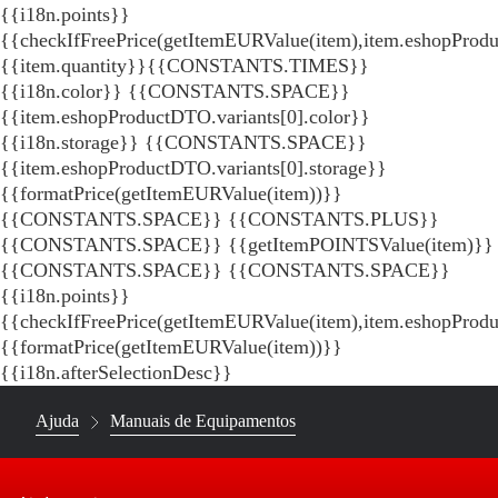
{{i18n.points}}
{{checkIfFreePrice(getItemEURValue(item),item.eshopProdu
{{item.quantity}}{{CONSTANTS.TIMES}}
{{i18n.color}} {{CONSTANTS.SPACE}}
{{item.eshopProductDTO.variants[0].color}}
{{i18n.storage}} {{CONSTANTS.SPACE}}
{{item.eshopProductDTO.variants[0].storage}}
{{formatPrice(getItemEURValue(item))}}
{{CONSTANTS.SPACE}} {{CONSTANTS.PLUS}}
{{CONSTANTS.SPACE}} {{getItemPOINTSValue(item)}}
{{CONSTANTS.SPACE}}
{{CONSTANTS.SPACE}}
{{i18n.points}}
{{checkIfFreePrice(getItemEURValue(item),item.eshopProd
{{formatPrice(getItemEURValue(item))}}
{{i18n.afterSelectionDesc}}
Ajuda
Manuais de Equipamentos