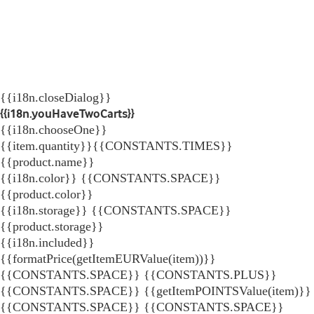
{{i18n.closeDialog}}
{{i18n.youHaveTwoCarts}}
{{i18n.chooseOne}}
{{item.quantity}}{{CONSTANTS.TIMES}}
{{product.name}}
{{i18n.color}} {{CONSTANTS.SPACE}}
{{product.color}}
{{i18n.storage}} {{CONSTANTS.SPACE}}
{{product.storage}}
{{i18n.included}}
{{formatPrice(getItemEURValue(item))}}
{{CONSTANTS.SPACE}} {{CONSTANTS.PLUS}}
{{CONSTANTS.SPACE}} {{getItemPOINTSValue(item)}}
{{CONSTANTS.SPACE}}
{{CONSTANTS.SPACE}}