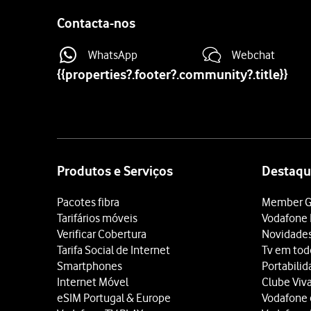
Contacta-nos
WhatsApp
Webchat
{{properties?.footer?.community?.title}}
Site
map
Produtos e Serviços
Destaqu
Pacotes fibra
Member G
Tarifários móveis
Vodafone 
Verificar Cobertura
Novidade
Tarifa Social de Internet
Tv em tod
Smartphones
Portabili
Internet Móvel
Clube Viv
eSIM Portugal & Europe
Vodafone