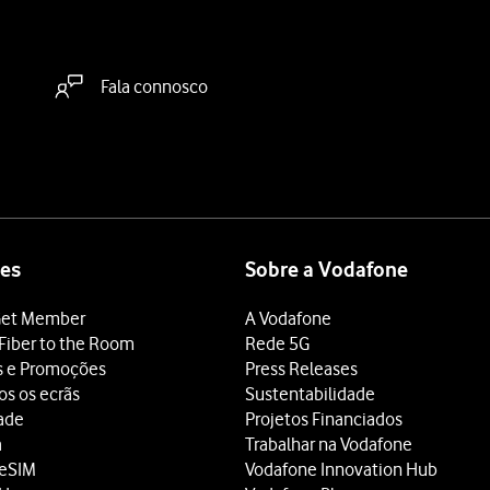
Fala connosco
es
Sobre a Vodafone
et Member
A Vodafone
Fiber to the Room
Rede 5G
s e Promoções
Press Releases
os os ecrãs
Sustentabilidade
dade
Projetos Financiados
a
Trabalhar na Vodafone
 eSIM
Vodafone Innovation Hub