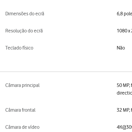
Dimensões do ecrã
6,8 pol
Resolução do ecrã
1080 x 
Teclado físico
Não
Câmara principal
50 MP, 
directi
Câmara frontal
32 MP, 
Câmara de vídeo
4K@30f