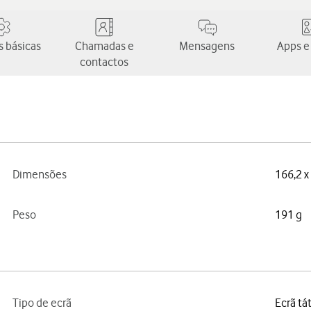
 básicas
Chamadas e
Mensagens
Apps e
contactos
Dimensões
166,2 x
Peso
191 g
Tipo de ecrã
Ecrã tá