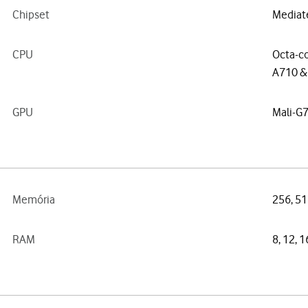
Chipset
Mediat
CPU
Octa-co
A710 &
GPU
Mali-G
Memória
256, 5
RAM
8, 12, 