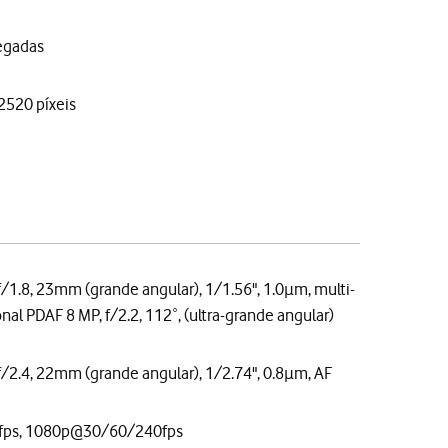
egadas
2520 píxeis
f/1.8, 23mm (grande angular), 1/1.56", 1.0µm, multi-
onal PDAF 8 MP, f/2.2, 112˚, (ultra-grande angular)
f/2.4, 22mm (grande angular), 1/2.74", 0.8µm, AF
ps, 1080p@30/60/240fps