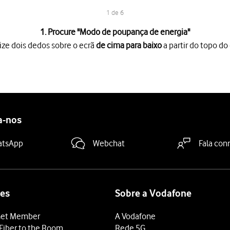
1 de 6
1. Procure "
Modo de poupança de energia
"
ize dois dedos sobre o ecrã
de cima para baixo
a partir do topo do 
o ecrã
de cima para baixo
a partir do topo do ecrã.
es
.
de energia
.
a "Modo de poupança de energia"
para ativar a função.
a-nos
 terminar e voltar ao ecrã inicial.
atsApp
Webchat
Fala con
es
Sobre a Vodafone
et Member
A Vodafone
Fiber to the Room
Rede 5G