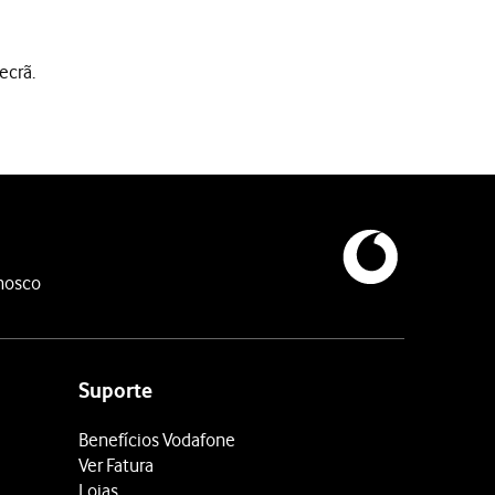
ecrã.
ispositivo pretendido com o telefone.
ooth.
nosco
Suporte
Benefícios Vodafone
Ver Fatura
Lojas