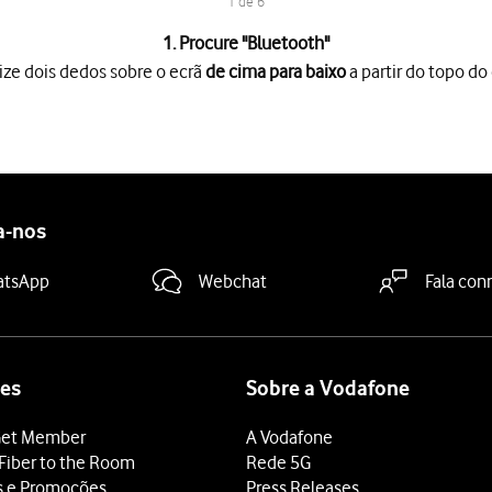
1 de 6
1. Procure "
Bluetooth
"
ize dois dedos sobre o ecrã
de cima para baixo
a partir do topo do 
o ecrã
de cima para baixo
a partir do topo do ecrã.
es
.
 "Bluetooth"
para ativar a função.
, o seu telefone ficará visível para outros dispositivos Bluetooth.
a-nos
tooth pretendido
e siga as indicações no ecrã para emparelhar o d
ooth deve estar ligado e pronto para estabelecer ligação via Bluet
atsApp
Webchat
Fala con
 terminar e voltar ao ecrã inicial.
es
Sobre a Vodafone
et Member
A Vodafone
Fiber to the Room
Rede 5G
s e Promoções
Press Releases