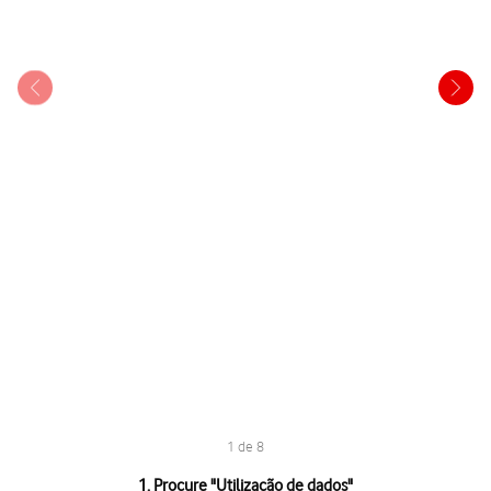
1 de 8
1 de 8
1. Procure "
Utilização de dados
"