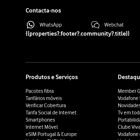
Contacta-nos
WhatsApp
Webchat
{{properties?.footer?.community?.title}}
Site
map
Produtos e Serviços
Destaqu
Pacotes fibra
Member G
Tarifários móveis
Vodafone 
Verificar Cobertura
Novidade
Tarifa Social de Internet
Tv em tod
Smartphones
Portabili
Internet Móvel
Clube Viv
eSIM Portugal & Europe
Vodafone