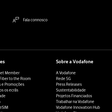
Fala connosco
es
Sobre a Vodafone
et Member
A Vodafone
Fiber to the Room
Rede 5G
s e Promoções
Press Releases
os os ecrãs
Sustentabilidade
dade
Projetos Financiados
a
Trabalhar na Vodafone
 eSIM
Vodafone Innovation Hub