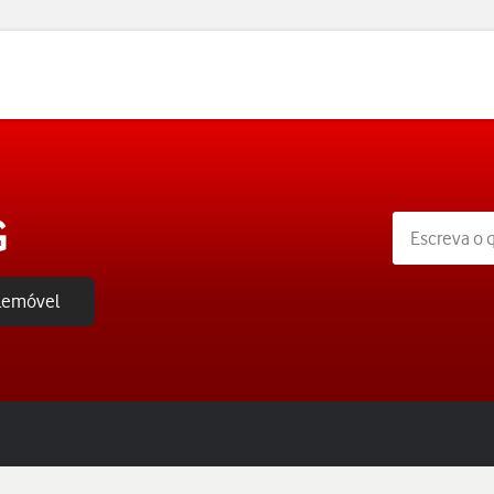
G
elemóvel