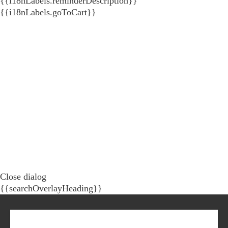
{{i18nLabels.reminderDescription}}
{{i18nLabels.goToCart}}
Close dialog
{{searchOverlayHeading}}