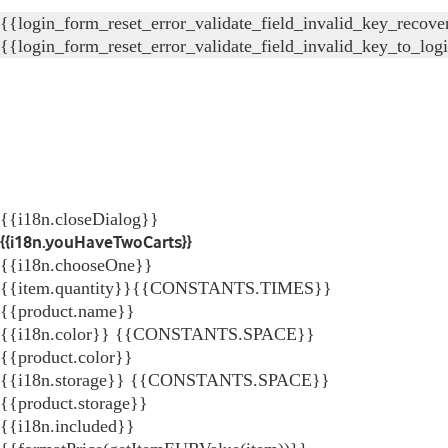
{{login_form_reset_error_validate_field_invalid_key_recove
{{login_form_reset_error_validate_field_invalid_key_to_log
{{i18n.closeDialog}}
{{i18n.youHaveTwoCarts}}
{{i18n.chooseOne}}
{{item.quantity}}{{CONSTANTS.TIMES}}
{{product.name}}
{{i18n.color}} {{CONSTANTS.SPACE}}
{{product.color}}
{{i18n.storage}} {{CONSTANTS.SPACE}}
{{product.storage}}
{{i18n.included}}