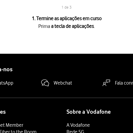
1 de 3
1. Termine as aplicações em curso
Prima
a tecla de aplicações
.
es
.
ção em curso,
deslize o dedo para cima
na aplicação pretendida.
licações em curso, prima
Fechar tudo
.
a-nos
atsApp
Webchat
Fala con
es
Sobre a Vodafone
et Member
A Vodafone
Fiber to the Room
Rede 5G