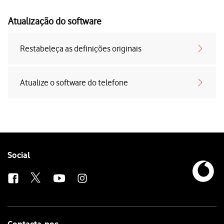
Atualização do software
Restabeleça as definições originais
Atualize o software do telefone
Follow
Social
us