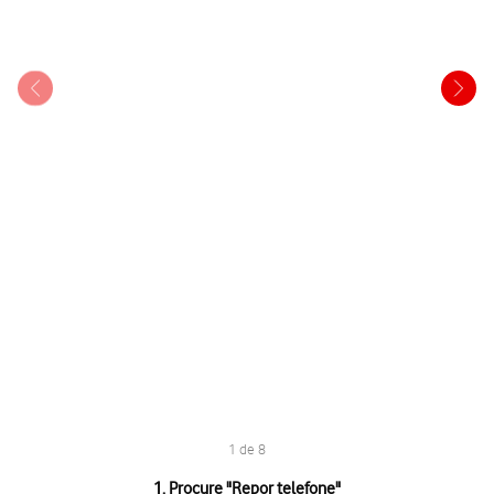
1 de 8
1 de 8
1. Procure "
Repor telefone
"