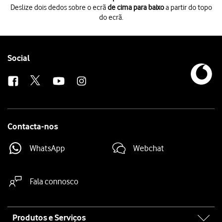
Deslize dois dedos sobre o ecrã
de cima para baixo
a partir do topo
do ecrã.
Deslize dois dedos sobre o ecrã
de cima para baixo
a partir do topo do 
Prima
o ícone de definições
.
Prima
Definições adicionais
.
Prima
Cópia de segurança e reposição
.
Follow
Social
Prima
Repor telefone
.
us
Prima
Repor definições de rede
.
Prima
Repor definições de rede
.
Prima
a tecla de início
para terminar e voltar ao ecrã inicial.
Contacta-nos
WhatsApp
Webchat
Fala connosco
Site
Produtos e Serviços