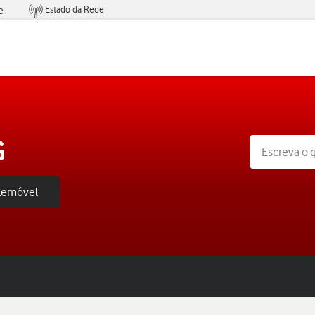
Estado da Rede
e
Condições de Oferta de Serviços
G
elemóvel