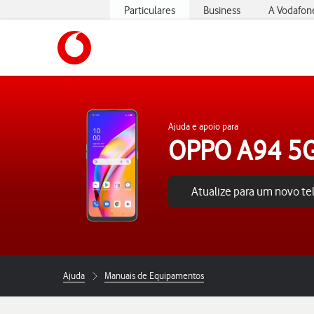
Particulares
Business
A Vodafon
https://www.vodafone.pt
Ajuda e apoio para
OPPO A94 5
Atualize para um novo t
Ajuda
Manuais de Equipamentos