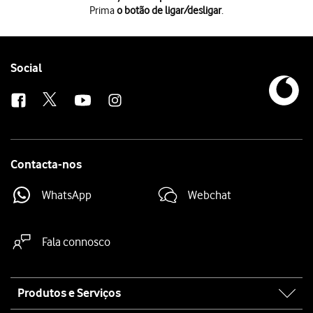
Prima
o botão de ligar/desligar
.
Prima
o botão de ligar/desligar
.
Simultaneamente prima
o botão inferior de volume
, mantendo ambos 
A imagem é guardada na galeria do telefone.
Follow
Social
us
Contacta-nos
WhatsApp
Webchat
Fala connosco
Site
Produtos e Serviços
map