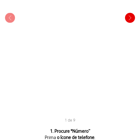
1 de 9
1 de 9
1. Procure "
Número
”
Prima
o ícone de telefone
.