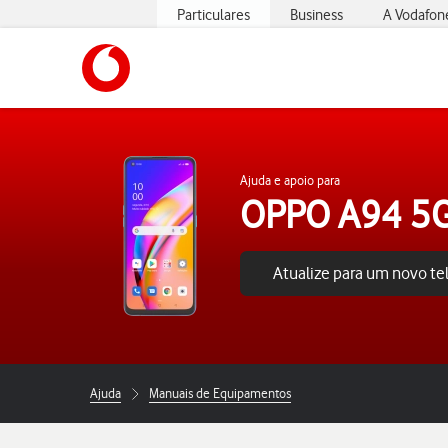
Particulares
Business
A Vodafon
https://www.vodafone.pt
Ajuda e apoio para
OPPO A94 5
Atualize para um novo t
Ajuda
Manuais de Equipamentos