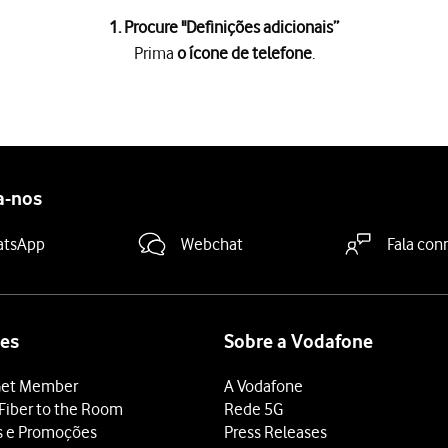
1. Procure "
Definições adicionais
”
Prima
o ícone de telefone
.
e
.
as
.
madas da operadora
.
a-nos
is
.
ndido
.
atsApp
Webchat
Fala con
a "Chamada em espera"
para ativar ou desativar a função.
 terminar e voltar ao ecrã inicial.
es
Sobre a Vodafone
et Member
A Vodafone
Fiber to the Room
Rede 5G
s e Promoções
Press Releases