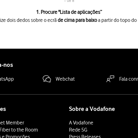
1 de 8
1. Procure "
Lista de aplicações
”
ize dois dedos sobre o ecrã
de cima para baixo
a partir do topo do 
o ecrã
de cima para baixo
a partir do topo do ecrã.
es
.
es
.
a-nos
azenamento
.
atsApp
Webchat
Fala con
 terminar e voltar ao ecrã inicial.
es
Sobre a Vodafone
et Member
A Vodafone
Fiber to the Room
Rede 5G
s e Promoções
Press Releases