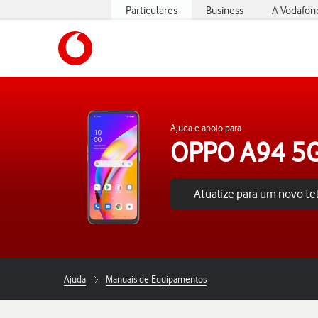
Particulares
Business
A Vodafon
https://www.vodafone.pt
Ajuda e apoio para
OPPO A94 5
Atualize para um novo t
Ajuda
Manuais de Equipamentos