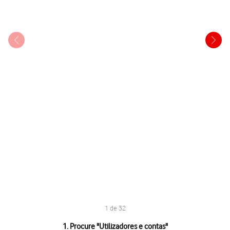
1 de 32
1 de 32
1. Procure "
Utilizadores e contas
"