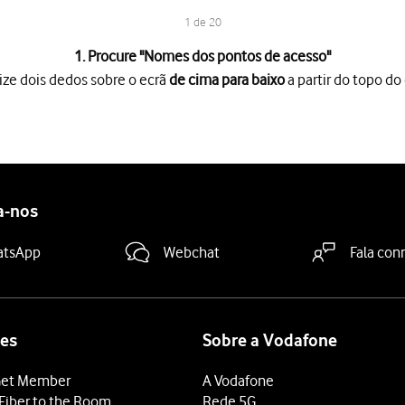
1 de 20
1. Procure "
Nomes dos pontos de acesso
"
ize dois dedos sobre o ecrã
de cima para baixo
a partir do topo do 
o ecrã
de cima para baixo
a partir do topo do ecrã.
es
.
SIM
.
de acesso
.
a-nos
gação de dados
.
e"
e introduza
.
Vodafone MMS
atsApp
Webchat
Fala con
e introduza
.
net2.vodafone.pt
de utilizador"
e introduza
.
vodafone
ra-passe"
e introduza
.
vodafone
C"
e introduza
.
http://mms.vodafone.pt/servlets/mms
es
Sobre a Vodafone
y MMS"
e introduza
.
iproxy.vodafone.pt
et Member
A Vodafone
a MMS"
e introduza
.
80
Fiber to the Room
Rede 5G