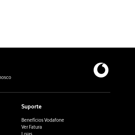
oqueio do cartão SIM, deverá introduzir o código PUK (o código P
.
nosco
Suporte
Benefícios Vodafone
Ver Fatura
Lojas