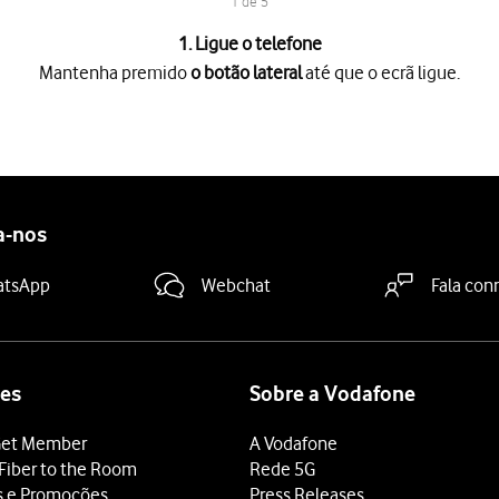
1 de 5
1. Ligue o telefone
Mantenha premido
o botão lateral
até que o ecrã ligue.
o lateral
até que o ecrã ligue.
duzir o código PIN e premir
a seta para a direita
.
N errado três vezes, o cartão SIM é bloqueado. Para retirar o bl
o botão inferior de volume
, mantendo ambos os botões premidos
a-nos
 para baixo.
atsApp
Webchat
Fala con
es
Sobre a Vodafone
et Member
A Vodafone
Fiber to the Room
Rede 5G
s e Promoções
Press Releases