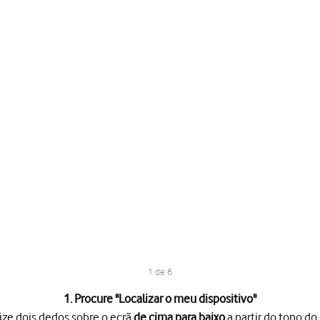
1 de 6
1. Procure "
Localizar o meu dispositivo
"
ize dois dedos sobre o ecrã
de cima para baixo
a partir do topo do 