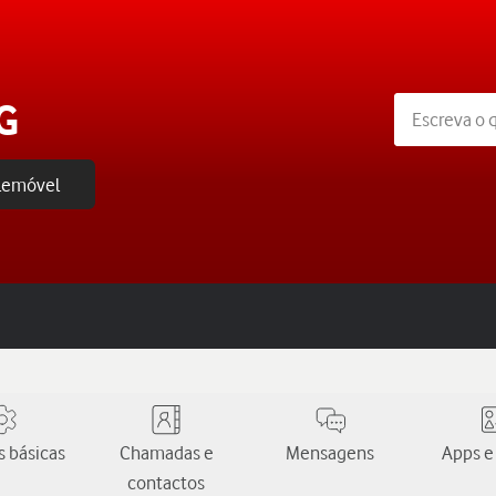
G
elemóvel
 básicas
Chamadas e
Mensagens
Apps e
contactos