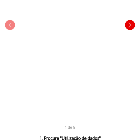
1 de 8
1 de 8
1. Procure "
Utilização de dados
"