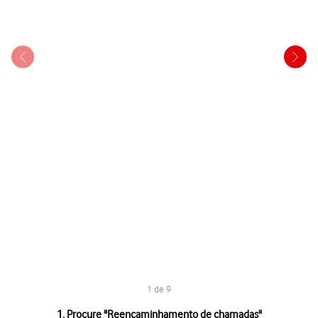
1 de 9
1 de 9
1. Procure "
Reencaminhamento de chamadas
"