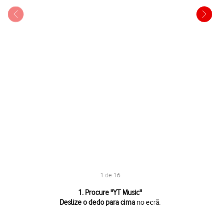
1 de 16
1 de 16
1. Procure "
YT Music
"
Deslize o dedo para cima
no ecrã.
Deslize o dedo para cima
no ecrã.