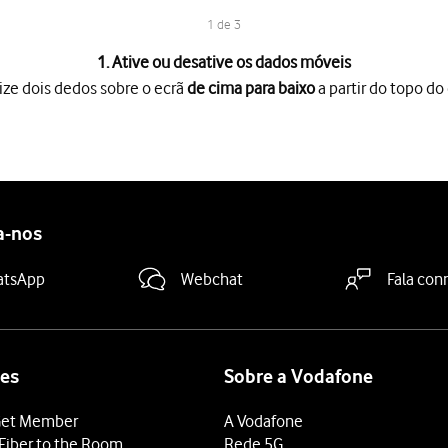
1 de 3
1. Ative ou desative os dados móveis
ize dois dedos sobre o ecrã
de cima para baixo
a partir do topo do 
o ecrã
de cima para baixo
a partir do topo do ecrã.
óveis
para ativar ou desativar a função.
 terminar e voltar ao ecrã inicial.
a-nos
atsApp
Webchat
Fala con
es
Sobre a Vodafone
et Member
A Vodafone
Fiber to the Room
Rede 5G