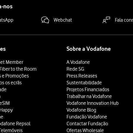
a-nos
atsApp
Webchat
Fala con
es
Sobre a Vodafone
et Member
A Vodafone
Fiber to the Room
Rede 5G
s e Promoções
Press Releases
os os ecrãs
Sustentabilidade
dade
Projetos Financiados
a
Trabalhar na Vodafone
 eSIM
Vodafone Innovation Hub
 Happy
Vodafone Blog
ne
Fundação Vodafone
odafone Repsol
Contactar Fundação
Telemóveis
Ofertas Wholesale