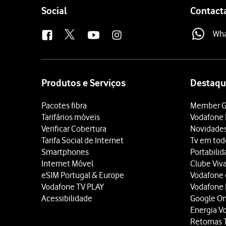
Follow
Social
Contact
us
Wh
Site
map
Produtos e Serviços
Destaqu
Pacotes fibra
Member G
Tarifários móveis
Vodafone 
Verificar Cobertura
Novidade
Tarifa Social de Internet
Tv em tod
Smartphones
Portabili
Internet Móvel
Clube Viv
eSIM Portugal & Europe
Vodafone
Vodafone TV PLAY
Vodafone
Acessibilidade
Google O
Energia V
Retomas 