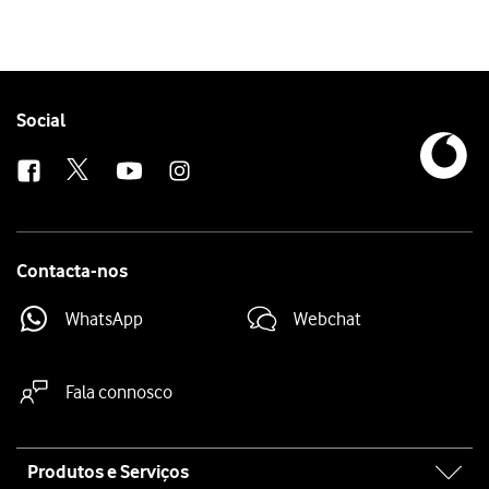
Follow
Social
us
Contacta-nos
WhatsApp
Webchat
Fala connosco
Site
Produtos e Serviços
map