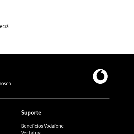
ecrã.
eado.
nosco
forma ligá-lo a uma rede à sua escolha.
Suporte
Benefícios Vodafone
Ver Fatura