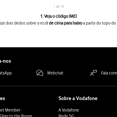
1 de 10
1. Veja o código IMEI
ize dois dedos sobre o ecrã
de cima para baixo
a partir do topo do 
o ecrã
de cima para baixo
a partir do topo do ecrã.
es
.
positivo
.
no ecrã.
a-nos
sbloqueio, contacte o operador a cuja rede o telefone está bloqu
e outro operador e ligue o telefone.
atsApp
Webchat
Fala con
o código PIN e prima
a seta para a direita
.
sbloqueio e prima
.
a seta para a direita
 estar associado à rede de determinado operador, podendo desta 
es
Sobre a Vodafone
et Member
A Vodafone
Fiber to the Room
Rede 5G