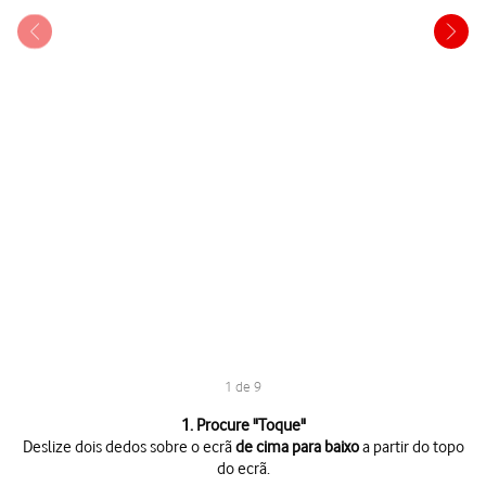
1 de 9
1 de 9
1. Procure "
Toque
"
Deslize dois dedos sobre o ecrã
de cima para baixo
a partir do topo
do ecrã.