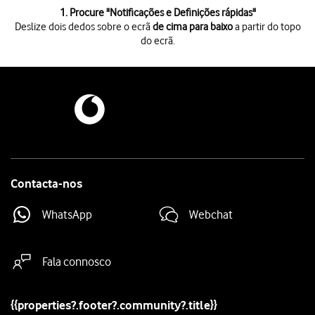
1 de 8
1. Procure "
Notificações e Definições rápidas
"
Deslize dois dedos sobre o ecrã
de cima para baixo
a partir do topo
do ecrã.
Deslize dois dedos sobre o ecrã
de cima para baixo
a partir do topo do 
Prima
o ícone de definições
.
Prima
Notificações e Definições rápidas
.
Prima
Gerir tudo
.
Prima
a lista suspensa
.
Prima
a definição pretendida
.
Prima
o indicador
junto às apps pretendidas para ativar ou desativar a 
Para voltar ao ecrã inicial,
deslize o dedo de baixo para cima
a partir da
Contacta-nos
WhatsApp
Webchat
Fala connosco
{{properties?.footer?.community?.title}}