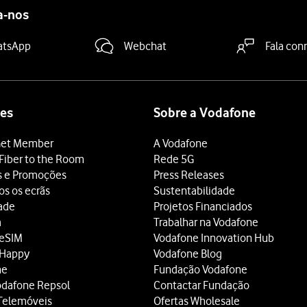
a-nos
atsApp
Webchat
Fala con
es
Sobre a Vodafone
et Member
A Vodafone
Fiber to the Room
Rede 5G
s e Promoções
Press Releases
os os ecrãs
Sustentabilidade
dade
Projetos Financiados
a
Trabalhar na Vodafone
 eSIM
Vodafone Innovation Hub
 Happy
Vodafone Blog
ne
Fundação Vodafone
odafone Repsol
Contactar Fundação
Telemóveis
Ofertas Wholesale