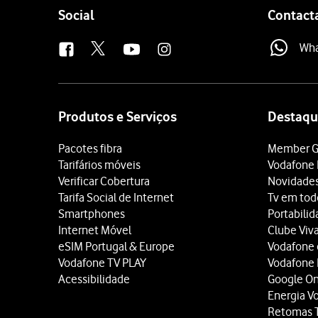
Follow
Social
Contact
us
Wh
Site
map
Produtos e Serviços
Destaqu
Pacotes fibra
Member G
Tarifários móveis
Vodafone 
Verificar Cobertura
Novidade
Tarifa Social de Internet
Tv em tod
Smartphones
Portabili
Internet Móvel
Clube Viv
eSIM Portugal & Europe
Vodafone
Vodafone TV PLAY
Vodafone
Acessibilidade
Google O
Energia V
Retomas 