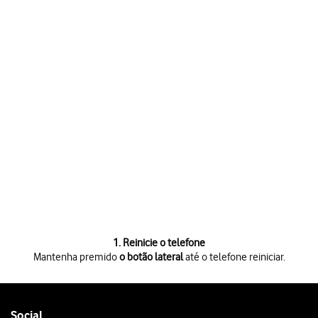
1. Reinicie o telefone
Mantenha premido
o botão lateral
até o telefone reiniciar.
Mantenha premido
o botão lateral
até o telefone reiniciar.
Follow
Social