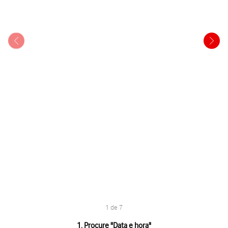
1 de 7
1 de 7
1. Procure "
Data e hora
"