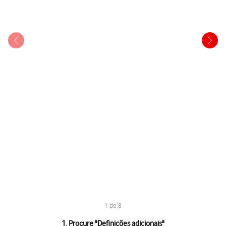
1 de 8
1 de 8
1. Procure "
Definições adicionais
"