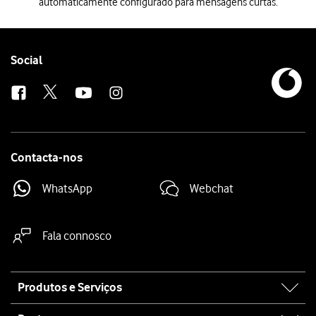
automaticamente configurado para mensagens curtas.
Quando inserir o cartão SIM no telefone, este será automaticamente 
Follow
Social
us
Contacta-nos
WhatsApp
Webchat
Fala connosco
Site
Produtos e Serviços
map