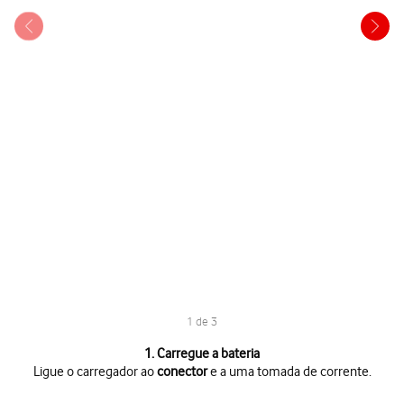
1 de 3
1 de 3
1. Carregue a bateria
Ligue o carregador ao
conector
e a uma tomada de corrente.
Ligue o carregador ao
conector
e a uma tomada de corrente.