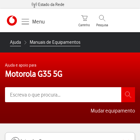
Estado da Rede
Carrinho de compras
Pesquisar
Menu
Carrinho
Pesquisa
https://www.vodafone.pt
Ajuda
Manuais de Equipamentos
Ajuda e apoio para
Motorola G35 5G
Mudar equipamento