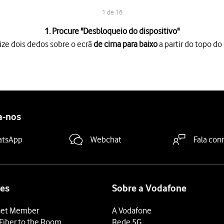
1 de 16
1. Procure "
Desbloqueio do dispositivo
"
ize dois dedos sobre o ecrã
de cima para baixo
a partir do topo do 
o ecrã
de cima para baixo
a partir do topo do ecrã.
es
.
idade
.
positivo
.
a-nos
io do telefone pretendido
e siga as indicações no ecrã para esta
dida
.
atsApp
Webchat
Fala con
ã
para definir a impressão digital como código de bloqueio.
es
Sobre a Vodafone
so
.
et Member
A Vodafone
introduza o código adicional de bloqueio do telefone que criou a
Fiber to the Room
Rede 5G