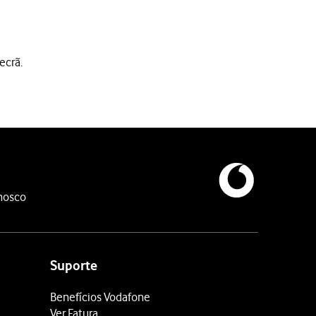
ecrã.
belecer um código de bloqueio adicional.
nosco
Suporte
Benefícios Vodafone
nteriormente.
Ver Fatura