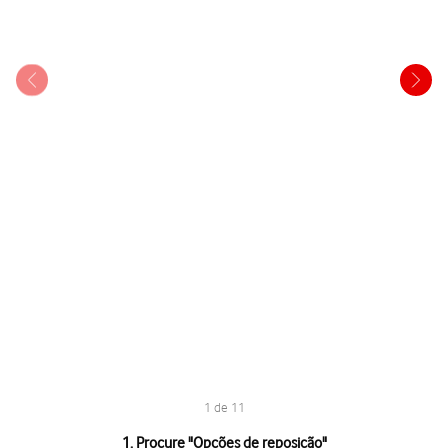
1 de 11
1 de 11
1. Procure "
Opções de reposição
"