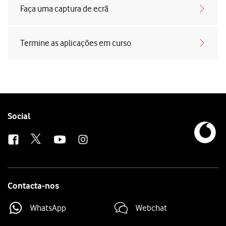
Faça uma captura de ecrã
Termine as aplicações em curso
Follow
Social
us
Contacta-nos
WhatsApp
Webchat