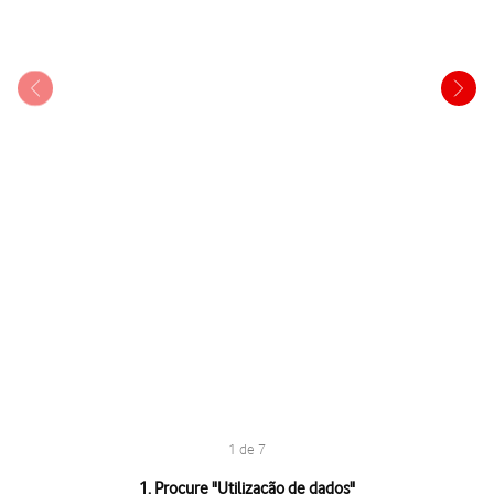
1 de 7
1 de 7
1. Procure "
Utilização de dados
"