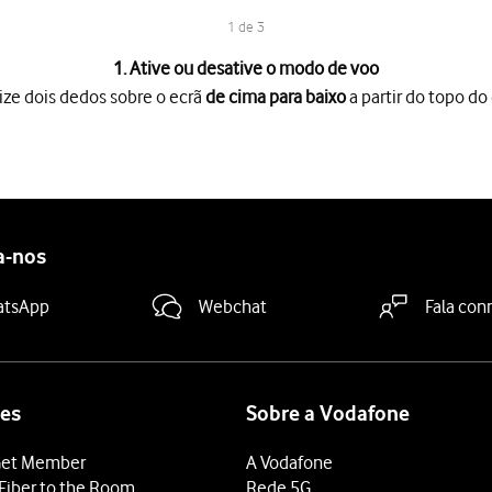
1 de 3
1. Ative ou desative o modo de voo
ize dois dedos sobre o ecrã
de cima para baixo
a partir do topo do 
o ecrã
de cima para baixo
a partir do topo do ecrã.
 ativar ou desativar a função.
 terminar e voltar ao ecrã inicial.
a-nos
atsApp
Webchat
Fala con
es
Sobre a Vodafone
et Member
A Vodafone
Fiber to the Room
Rede 5G