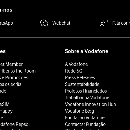
a-nos
atsApp
Webchat
Fala con
es
Sobre a Vodafone
et Member
A Vodafone
Fiber to the Room
Rede 5G
s e Promoções
Press Releases
os os ecrãs
Sustentabilidade
dade
Projetos Financiados
a
Trabalhar na Vodafone
 eSIM
Vodafone Innovation Hub
 Happy
Vodafone Blog
ne
Fundação Vodafone
odafone Repsol
Contactar Fundação