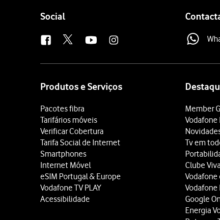
Follow
Social
Contact
us
Wh
Site
map
Produtos e Serviços
Destaqu
Pacotes fibra
Member G
Tarifários móveis
Vodafone 
Verificar Cobertura
Novidade
Tarifa Social de Internet
Tv em tod
Smartphones
Portabili
Internet Móvel
Clube Viv
eSIM Portugal & Europe
Vodafone
Vodafone TV PLAY
Vodafone
Acessibilidade
Google O
Energia V