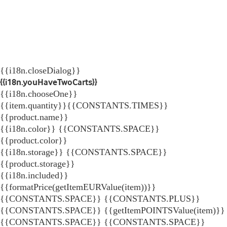
{{i18n.closeDialog}}
{{i18n.youHaveTwoCarts}}
{{i18n.chooseOne}}
{{item.quantity}}{{CONSTANTS.TIMES}}
{{product.name}}
{{i18n.color}} {{CONSTANTS.SPACE}}
{{product.color}}
{{i18n.storage}} {{CONSTANTS.SPACE}}
{{product.storage}}
{{i18n.included}}
{{formatPrice(getItemEURValue(item))}}
{{CONSTANTS.SPACE}} {{CONSTANTS.PLUS}}
{{CONSTANTS.SPACE}} {{getItemPOINTSValue(item)}}
{{CONSTANTS.SPACE}}
{{CONSTANTS.SPACE}}