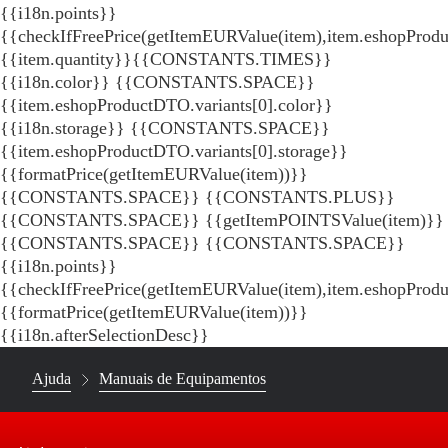
{{i18n.points}}
{{checkIfFreePrice(getItemEURValue(item),item.eshopProdu
{{item.quantity}}{{CONSTANTS.TIMES}}
{{i18n.color}} {{CONSTANTS.SPACE}}
{{item.eshopProductDTO.variants[0].color}}
{{i18n.storage}} {{CONSTANTS.SPACE}}
{{item.eshopProductDTO.variants[0].storage}}
{{formatPrice(getItemEURValue(item))}}
{{CONSTANTS.SPACE}} {{CONSTANTS.PLUS}}
{{CONSTANTS.SPACE}} {{getItemPOINTSValue(item)}}
{{CONSTANTS.SPACE}}
{{CONSTANTS.SPACE}}
{{i18n.points}}
{{checkIfFreePrice(getItemEURValue(item),item.eshopProd
{{formatPrice(getItemEURValue(item))}}
{{i18n.afterSelectionDesc}}
Ajuda
Manuais de Equipamentos