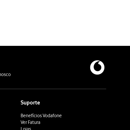
midos para fazer uma captura de ecrã.
nosco
Suporte
Benefícios Vodafone
Ver Fatura
Lojas