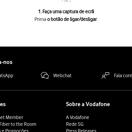
1 de 2
1. Faça uma captura de ecrã
Prima
o botão de ligar/desligar
.
ligar
.
a parte inferior do botão de volume
mantendo ambos os botões pre
aleria do telefone.
a-nos
atsApp
Webchat
Fala con
es
Sobre a Vodafone
et Member
A Vodafone
Fiber to the Room
Rede 5G
s e Promoções
Press Releases