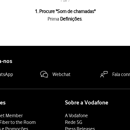
1 de 7
1. Procure "
Som de chamadas
"
Prima
Definições
.
tivo
.
retendidos
para os ouvir.
a-nos
 o tom de toque que pretende, prima
a tecla de retrocesso
.
deslize o dedo de baixo para cima
a partir da base do ecrã.
atsApp
Webchat
Fala con
es
Sobre a Vodafone
et Member
A Vodafone
Fiber to the Room
Rede 5G
s e Promoções
Press Releases