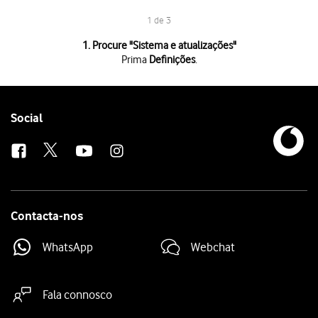
1 de 3
1 de 3
1. Procure "
Sistema e atualizações
"
Prima
Definições
.
Prima
Definições
.
Prima
Sistema e atualizações
.
Prima
Atualização de software
. Se existir uma nova versão de software 
Follow
Social
us
Contacta-nos
WhatsApp
Webchat
Fala connosco