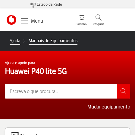
Estado da Rede
Carrinho de compras
Pesquisar
Menu
Carrinho
Pesquisa
https://www.vodafone.pt
Ajuda
Manuais de Equipamentos
Ajuda e apoio para
Huawei P40 lite 5G
Mudar equipamento